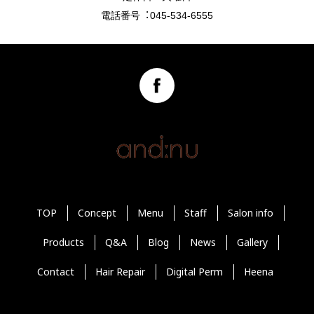
電話番号︓045-534-6555
TOP
Concept
Menu
Staff
Salon info
Products
Q&A
Blog
News
Gallery
Contact
Hair Repair
Digital Perm
Heena