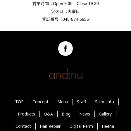
営業時間︓Open 9:30 Close 19:30
定休日︓火曜日
電話番号︓045-534-6555
TOP
Concept
Menu
Staff
Salon info
Products
Q&A
Blog
News
Gallery
Contact
Hair Repair
Digital Perm
Heena